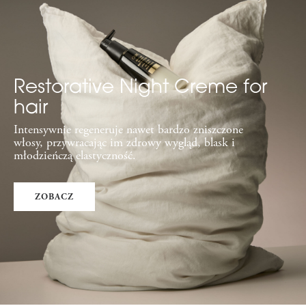
Restorative Night Creme for
hair
Intensywnie regeneruje nawet bardzo zniszczone
włosy, przywracając im zdrowy wygląd, blask i
młodzieńczą elastyczność.
ZOBACZ