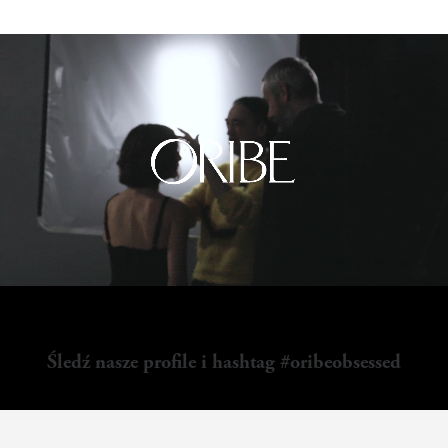
Śledź nasze profile i hashtag #oribeobsessed