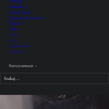
Perfumy
Kadzidła
Kremy Body
Zapachy do włosów
Świece
Żele
O NAS
FAQ
ZNAJDŹ SALON
KONTAKT
SUPERSHINE,
Co
Smoothing Wax Stick
& 
WYSZUKIWANIE
38gr