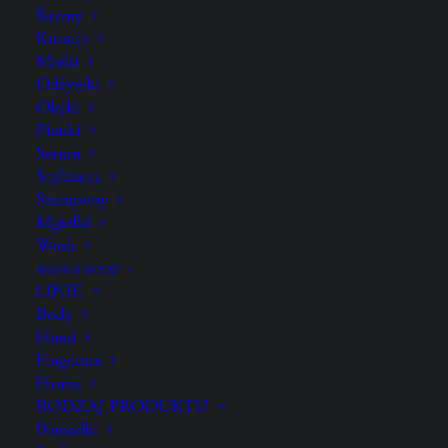
Kremy
Kuracje
Maski
Odżywki
Olejki
Pianki
Serum
Stylizacja
Szampony
Mgiełki
PRODUKTY, KTÓRE MAJĄ
Wosk
OBSESJĘ NA PUNKCIE
WŁOSÓW
BODY & HOME
LINIE
Body
Hand
Fragrance
Home
RODZAJ PRODUKTU
Pomadki