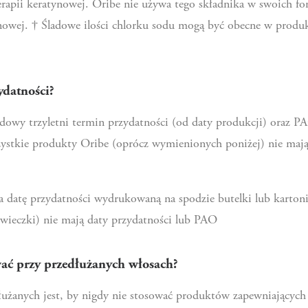
rapii keratynowej. Oribe nie używa tego składnika w swoich fo
ynowej. † Śladowe ilości chlorku sodu mogą być obecne w produ
ydatności?
wy trzyletni termin przydatności (od daty produkcji) oraz PA
ystkie produkty Oribe (oprócz wymienionych poniżej) nie mają 
 datę przydatności wydrukowaną na spodzie butelki lub karton
wieczki) nie mają daty przydatności lub PAO
ć przy przedłużanych włosach?
łużanych jest, by nigdy nie stosować produktów zapewniających