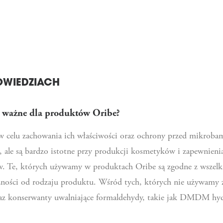
OWIEDZIACH
ą ważne dla produktów Oribe?
celu zachowania ich właściwości oraz ochrony przed mikrobami 
wą, ale są bardzo istotne przy produkcji kosmetyków i zapewnie
w. Te, których używamy w produktach Oribe są zgodne z wszel
eżności od rodzaju produktu. Wśród tych, których nie używamy z
raz konserwanty uwalniające formaldehydy, takie jak DMDM hy