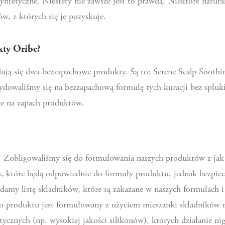
 syntetyczne. Niestety nie zawsze jest to prawdą. Niektóre natura
w, z których się je pozyskuje.
kty Oribe?
ują się dwa bezzapachowe produkty. Są to: Serene Scalp Sooth
ydowaliśmy się na bezzapachową formułę tych kuracji bez spłuk
iwe na zapach produktów.
lną. Zobligowaliśmy się do formułowania naszych produktów z 
o, które będą odpowiednie do formuły produktu, jednak bezpiec
adamy listę składników, które są zakazane w naszych formułach 
o produktu jest formułowany z użyciem mieszanki składników n
cznych (np. wysokiej jakości silikonów), których działanie ni