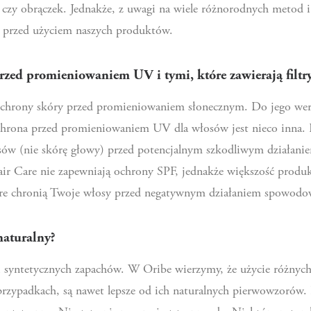
yny czy obrączek. Jednakże, z uwagi na wiele różnorodnych metod
ę przed użyciem naszych produktów.
przed promieniowaniem UV i tymi, które zawierają filtr
ochrony skóry przed promieniowaniem słonecznym. Do jego weryfi
hrona przed promieniowaniem UV dla włosów jest nieco inna. D
ów (nie skórę głowy) przed potencjalnym szkodliwym działanie
ir Care nie zapewniają ochrony SPF, jednakże większość produk
tóre chronią Twoje włosy przed negatywnym działaniem spowodo
naturalny?
 i syntetycznych zapachów. W Oribe wierzymy, że użycie różny
przypadkach, są nawet lepsze od ich naturalnych pierwowzorów. 