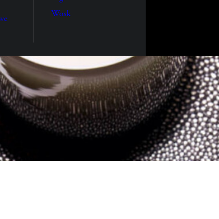
Wosk
we