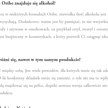
Oribe znajduje się alkohol?
tu w niektórych formułach Oribe, niewielka ilość alkoholu jest 
 wysychają. Dodatkowo, ważne jest by pamiętać, że nie wszystki
muły i używane w emolientach, na przykład cetyl, stearyl i cetea
 jest bezpieczny w kosmetykach, a który pozwoli Ci osiągnąć idea
 różni się, nawet w tym samym produkcie?
ć między sobą. Jest wiele powodów, dla których może się tak zd
ile konkretny składnik może się zmienić, o tyle nie ma to wpł
 znajdować się na półce, dopóki nowsza wersja całkowicie nie za
roduktu.