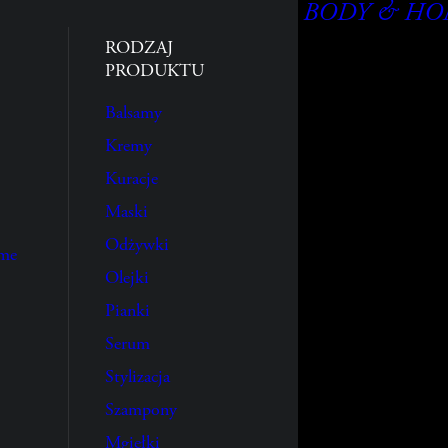
BODY & H
RODZAJ
PRODUKTU
Balsamy
Kremy
Kuracje
Maski
Odżywki
ume
Olejki
Pianki
Serum
Stylizacja
Szampony
Mgiełki