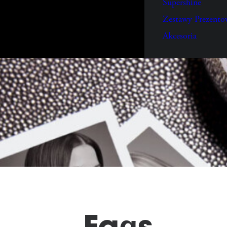
Supershine
Zestawy Prezento
Akcesoria
Faqs