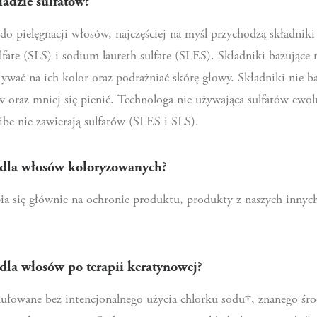
adzie sulfatów?
o pielęgnacji włosów, najczęściej na myśl przychodzą składniki
fate (SLS) i sodium laureth sulfate (SLES). Składniki bazujące 
ać na ich kolor oraz podrażniać skórę głowy. Składniki nie bazu
raz mniej się pienić. Technologa nie używająca sulfatów ewol
ibe nie zawierają sulfatów (SLES i SLS).
 dla włosów koloryzowanych?
pia się głównie na ochronie produktu, produkty z naszych innych
dla włosów po terapii keratynowej?
ułowane bez intencjonalnego użycia chlorku sodu†, znanego środ