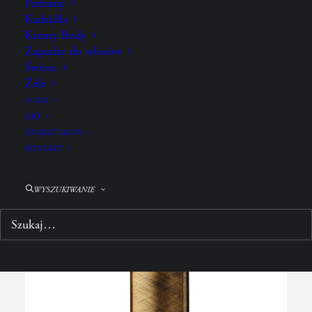
Perfumy
SKŁADNIKI
Kadzidła
Kremy Body
Zapachy do włosów
Świece
POŁĄCZ Z:
Żele
O NAS
FAQ
ZNAJDŹ SALON
KONTAKT
WYSZUKIWANIE