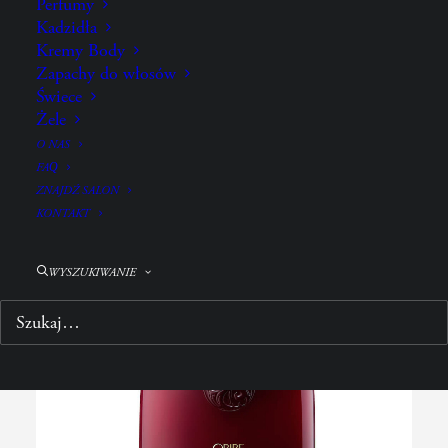
Perfumy
JAK UŻYWAĆ?
Kadzidła
SKŁADNIKI
Kremy Body
Zapachy do włosów
Świece
Żele
POŁĄCZ Z:
O NAS
FAQ
ZNAJDŹ SALON
KONTAKT
WYSZUKIWANIE