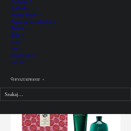
Perfumy
ZA CO JĄ KOCHAMY?
Kadzidła
JAK UŻYWAĆ?
Kremy Body
Zapachy do włosów
SKŁADNIKI
Świece
Żele
O NAS
FAQ
POŁĄCZ Z:
ZNAJDŹ SALON
KONTAKT
WYSZUKIWANIE