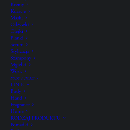
Kremy
Kuracje
Maski
Odżywki
Olejki
Pianki
Serum
Stylizacja
GOLD LUST,
Szampony
Mgiełki
Dry Heat Protection Spray
Wosk
250 ml
BODY & HOME
LINIE
Wielozadaniowy spray dla tych, którzy szukają
Body
Hand
ochrony i regeneracji w jednym.
Fragrance
Home
RODZAJ PRODUKTU
Ochroń swoje włosy przed wysoką temperaturą
Pomadki