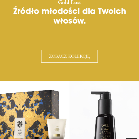
Gold Lust
Źródło młodości dla Twoich
włosów.
ZOBACZ KOLEKCJĘ