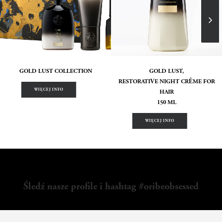
GOLD LUST COLLECTION
GOLD LUST,
RESTORATIVE NIGHT CRÈME FOR
WIĘCEJ INFO
HAIR
150 ML
WIĘCEJ INFO
Śledź nasze profile i hashtag #oribeobsessed