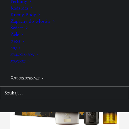
Perfumy
Kadzidła
POŁĄCZ Z:
Kremy Body
Zapachy do włosów
Świece
Żele
O NAS
FAQ
ZNAJDŹ SALON
KONTAKT
WYSZUKIWANIE