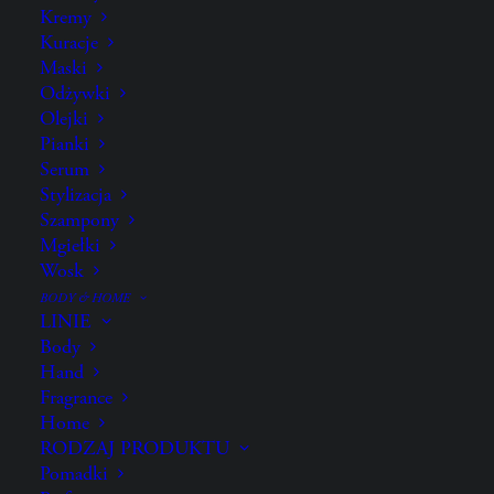
Kremy
Kuracje
Maski
Odżywki
GOLD LUST,
Olejki
Imperial Blowout Transformative
Pianki
Styling Crème
Serum
Stylizacja
150 ml
Szampony
Mgiełki
Termoochronny krem do stylizacji. Dla tych,
Wosk
którzy chcą stylowych fryzur i odbudowy.
BODY & HOME
LINIE
Body
ZA CO JĄ KOCHAMY?
Hand
JAK UŻYWAĆ?
Fragrance
SKŁADNIKI
Home
RODZAJ PRODUKTU
Pomadki