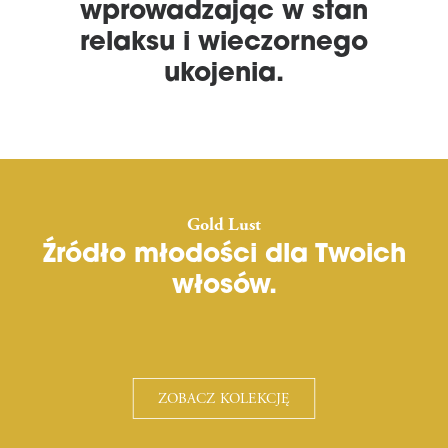
wprowadzając w stan
relaksu i wieczornego
ukojenia.
Gold Lust
Źródło młodości dla Twoich
włosów.
ZOBACZ KOLEKCJĘ