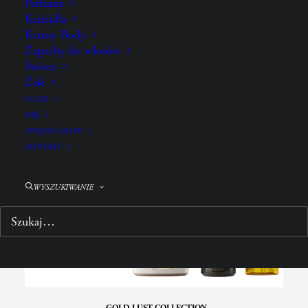
Perfumy
POŁĄCZ Z:
Kadzidła
Kremy Body
Zapachy do włosów
Świece
Żele
O NAS
FAQ
ZNAJDŹ SALON
KONTAKT
WYSZUKIWANIE
GOLD LUST COLLECTION