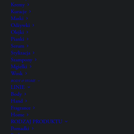
Kremy
Kuracje
Maski
Odżywki
GOLD LUST,
Olejki
Restorative Night Crème for hair
Pianki
150 ml
Serum
Stylizacja
Szampony
Regenerujący krem na noc o lekkiej, luksusowej
Mgiełki
formule
Wosk
BODY & HOME
ZA CO GO KOCHAMY?
LINIE
Body
JAK UŻYWAĆ?
Hand
SKŁADNIKI
Fragrance
Home
RODZAJ PRODUKTU
Pomadki