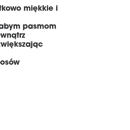
tkowo miękkie i
 słabym pasmom
ewnątrz
zwiększając
łosów