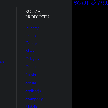
BODY & H
RODZAJ
PRODUKTU
Balsamy
Kremy
Kuracje
Maski
Odżywki
ume
Olejki
Pianki
Serum
Stylizacja
Szampony
Mgiełki