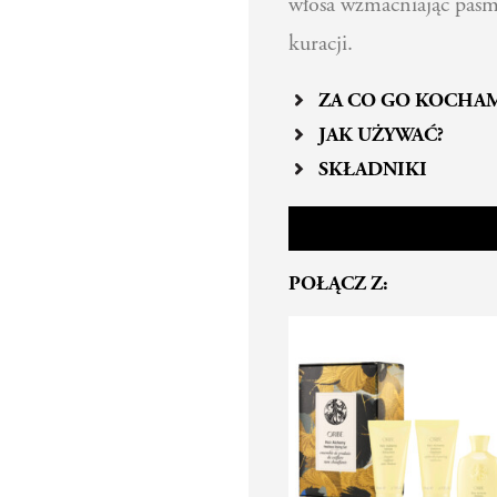
włosa wzmacniając pasm
kuracji.
ZA CO GO KOCHA
JAK UŻYWAĆ?
SKŁADNIKI
POŁĄCZ Z: