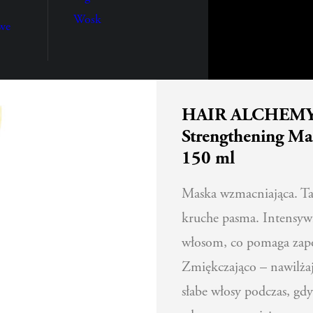
Wosk
we
HAIR ALCHEMY
Strengthening M
150 ml
Maska wzmacniająca. Ta
kruche pasma. Intensyw
włosom, co pomaga zapo
Zmiękczająco – nawilżaj
słabe włosy podczas, gd