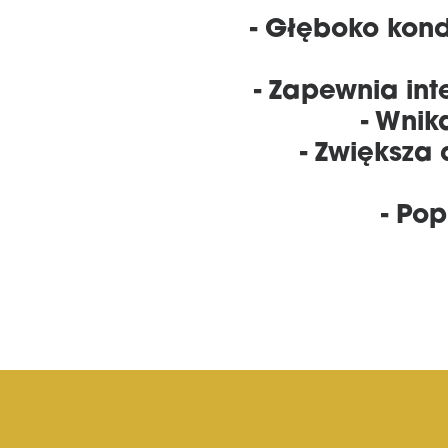
- Głęboko kond
- Zapewnia in
- Wnik
- Zwiększa
- Po