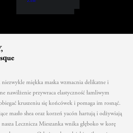
Żele
,
asque
 niezwykle miękka maska wzmacnia delikatne i
ne nawilżenie przywraca elastyczność łamliwym
biegać kruszeniu się końcówek i pomaga im rosnąć.
ące masło shea oraz korzeń yacón hartują i odżywiają
y nasza Lecznicza Mieszanka wnika głęboko w korę