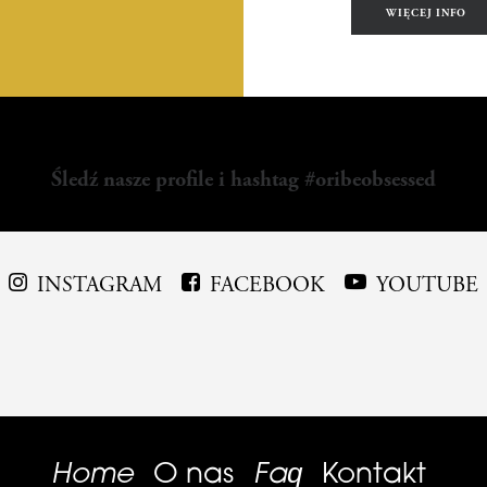
WIĘCEJ INFO
Śledź nasze profile i hashtag #oribeobsessed
INSTAGRAM
FACEBOOK
YOUTUBE
Home
Faq
O nas
Kontakt