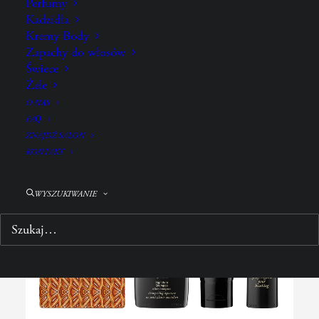
Perfumy
SKŁADNIKI
Kadzidła
Kremy Body
Zapachy do włosów
Świece
POŁĄCZ Z:
Żele
O NAS
FAQ
ZNAJDŹ SALON
KONTAKT
WYSZUKIWANIE