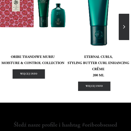
ORIBE THANDIWE MURIU
ETERNAL CURLS,
MOISTURE & CONTROL COLLECTION
STYLING BUTTER CURL ENHANCING
CRÈME
WIĘCEJ INFO
200 ML
WIĘCEJ INFO
Śledź nasze profile i hashtag #oribeobsessed