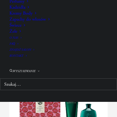
Perfumy
ZA CO GO KOCHAMY?
Kadzidła
JAK UŻYWAĆ?
Kremy Body
Zapachy do włosów
SKŁADNIKI
Świece
Żele
O NAS
FAQ
POŁĄCZ Z:
ZNAJDŹ SALON
KONTAKT
WYSZUKIWANIE