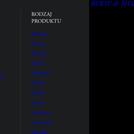
BODY & H
RODZAJ
PRODUKTU
Balsamy
Kremy
Kuracje
Maski
Odżywki
ume
Olejki
Pianki
Serum
Stylizacja
Szampony
Mgiełki