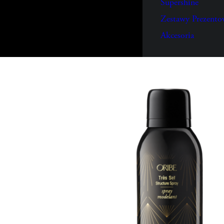
Supershine
Zestawy Prezento
Akcesoria