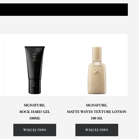
SIGNATURE,
SIGNATURE,
ROCK HARD GEL
MATTE WAVES TEXTURE LOTION
INVI
100ML
100 ML
WIĘCEJ INFO
WIĘCEJ INFO