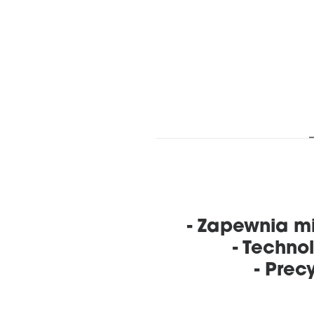
- Zapewnia mi
- Techno
- Prec