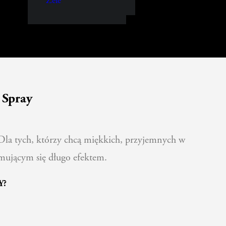
Żele
e Spray
Dla tych, którzy chcą miękkich, przyjemnych w
zymującym się długo efektem.
Y?