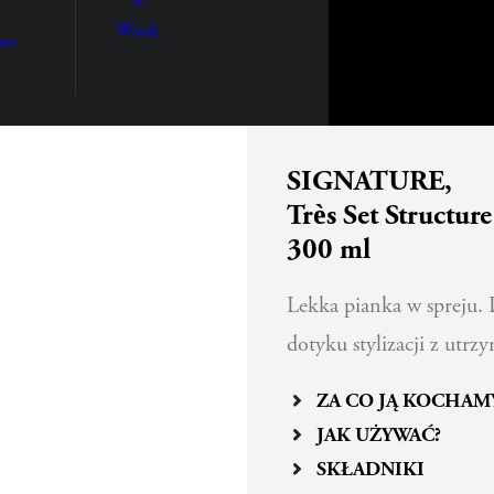
Wosk
we
SIGNATURE,
Très Set Structur
300 ml
Lekka pianka w spreju. 
dotyku stylizacji z utr
ZA CO JĄ KOCHAM
JAK UŻYWAĆ?
SKŁADNIKI