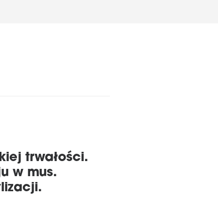
iej trwałości.
ju w mus.
izacji.