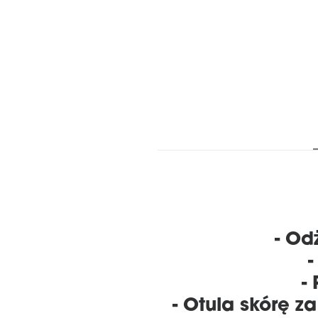
- Od
-
-
- Otula skórę 