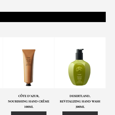
CÔTE D’AZUR,
DESERTLAND,
NOURISHING HAND CRÈME
REVITALIZING HAND WASH
NO
100ML
300ML