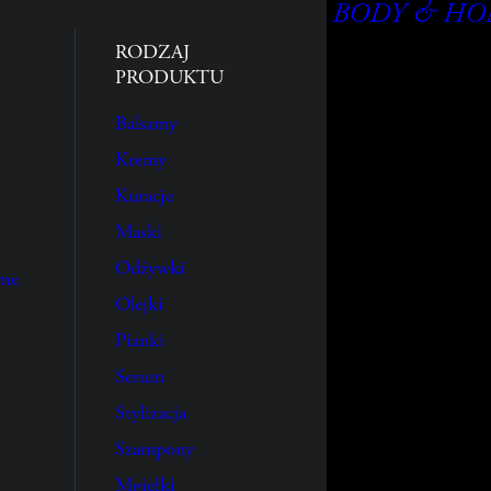
BODY & H
RODZAJ
PRODUKTU
Balsamy
Kremy
Kuracje
Maski
Odżywki
ume
Olejki
Pianki
Serum
Stylizacja
Szampony
Mgiełki