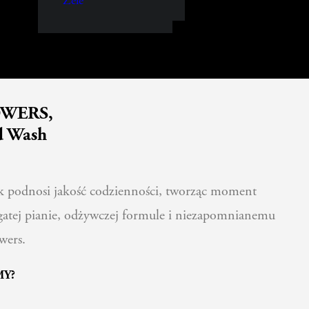
Żele
OWERS,
d Wash
 podnosi jakość codzienności, tworząc moment
ogatej pianie, odżywczej formule i niezapomnianemu
wers.
MY?