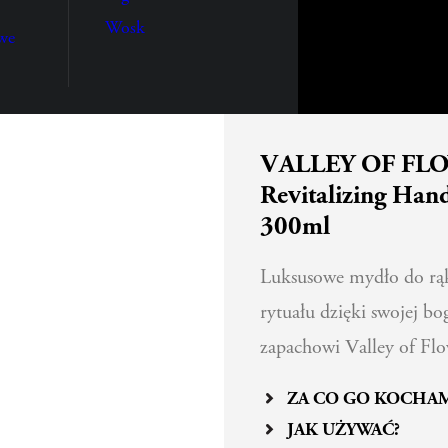
Wosk
we
VALLEY OF FL
Revitalizing Han
300ml
Luksusowe mydło do rąk
rytuału dzięki swojej b
zapachowi Valley of Flo
ZA CO GO KOCHA
JAK UŻYWAĆ?