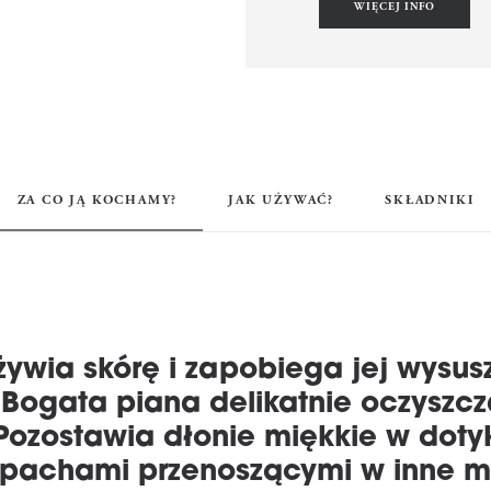
WIĘCEJ INFO
ZA CO JĄ KOCHAMY?
JAK UŻYWAĆ?
SKŁADNIKI
żywia skórę i zapobiega jej wysus
 Bogata piana delikatnie oczyszc
 Pozostawia dłonie miękkie w doty
zapachami przenoszącymi w inne m