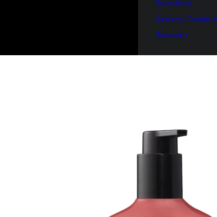
Supershine
Zestawy Prezento
Akcesoria